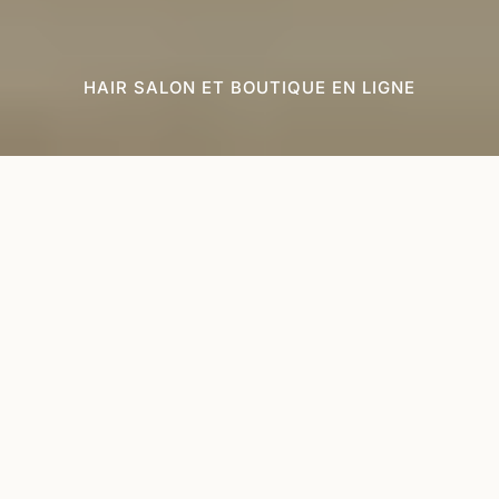
HAIR SALON ET BOUTIQUE EN LIGNE
Dernières
arrivées
NOUVEAUTÉS
Extra
Color
Xtra
Strength
Wow
Large
Dream
One
-
Coat
Minute
200ml
-
Transformation
200ml
Stylingcrème
-