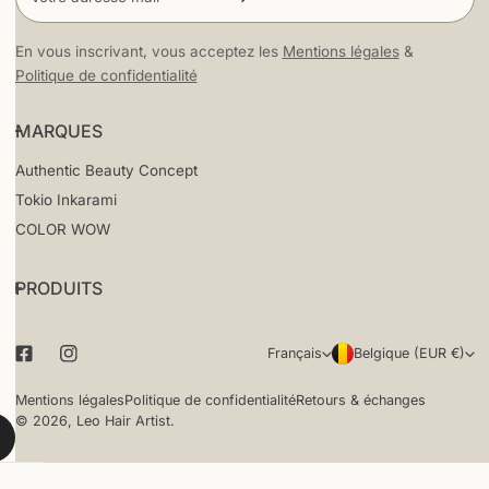
mail
En vous inscrivant, vous acceptez les
Mentions légales
&
Politique de confidentialité
MARQUES
Authentic Beauty Concept
Tokio Inkarami
COLOR WOW
PRODUITS
L
P
Français
Belgique (EUR €)
a
a
Mentions légales
Politique de confidentialité
Retours & échanges
© 2026,
Leo Hair Artist
.
n
y
g
s