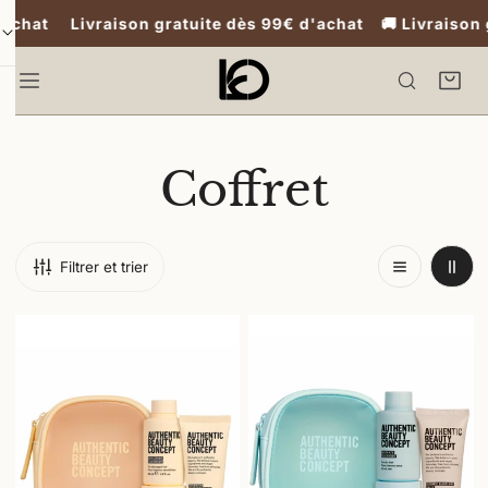
d'achat Livraison gratuite dès 99€ d'achat 🚚 Livraison
ER AU CONTENU
L
Coffret
e
Filtrer et trier
r
Replenish
Hydrate
e
-
&
Coffret
Style
c
de
-
soins
Coffret
cheveux
de
u
réparation
soins